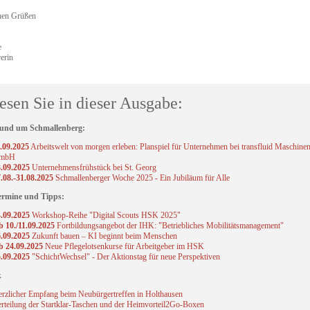
chen Grüßen
e
erin
esen Sie in dieser Ausgabe:
rund um Schmallenberg:
.09.2025
Arbeitswelt von morgen erleben: Planspiel für Unternehmen bei transfluid Maschine
mbH
.09.2025
Unternehmensfrühstück bei St. Georg
.08.-31.08.2025
Schmallenberger Woche 2025 - Ein Jubiläum für Alle
ermine und Tipps:
.09.2025
Workshop-Reihe "Digital Scouts HSK 2025"
 10./11.09.2025
Fortbildungsangebot der IHK: "Betriebliches Mobilitätsmanagement"
.09.2025
Zukunft bauen – KI beginnt beim Menschen
b 24.09.2025
Neue Pflegelotsenkurse für Arbeitgeber im HSK
.09.2025
"SchichtWechsel" - Der Aktionstag für neue Perspektiven
k
rzlicher Empfang beim Neubürgertreffen in Holthausen
rteilung der Startklar-Taschen und der Heimvorteil2Go-Boxen