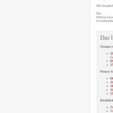
Mit freundli
Ihre
Huberta Sass
Geschäftsführ
Das l
Termine 
11
G
03
27
Weitere T
04
Ab
16
A
25
Rückblic
He
Ve