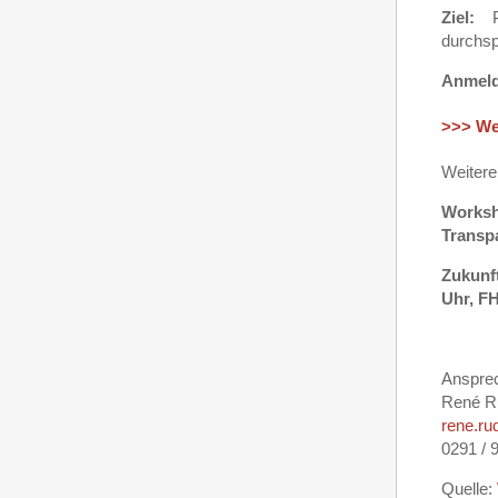
Ziel:
Po
durchsp
Anmeld
>>> We
Weitere
Worksh
Transp
Zukunft
Uhr, F
Ansprec
René R
rene.ru
0291 / 
Quelle: