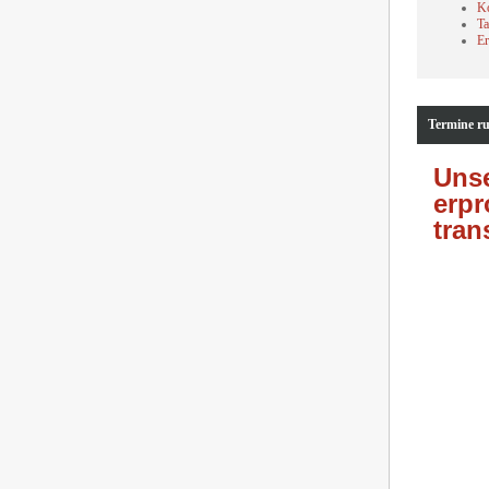
K
Ta
Er
Termine r
Unse
erpr
tra