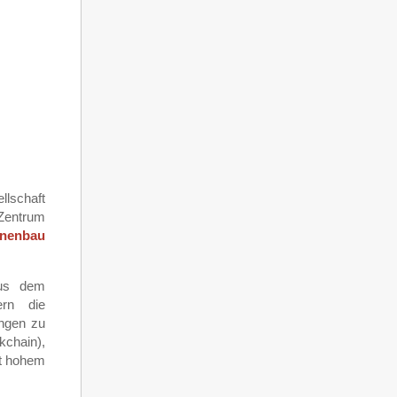
llschaft
Zentrum
inenbau
aus dem
ern die
ungen zu
chain),
it hohem