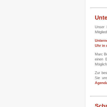
Unte
Unser 
Mitglie
Untern
Uhr in 
Marc Br
einen 
Möglich
Zur bes
Sie un
Agend
Schm