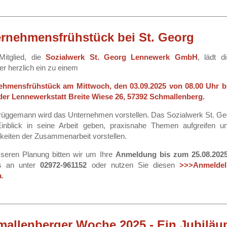
rnehmensfrühstück bei St. Georg
Mitglied, die
Sozialwerk St. Georg Lennewerk GmbH
, lädt 
der herzlich ein zu einem
ehmensfrühstück am Mittwoch, den 03.09.2025 von 08.00 Uhr bi
der Lennewerkstatt Breite Wiese 26, 57392 Schmallenberg
.
üggemann wird das Unternehmen vorstellen. Das Sozialwerk St. Ge
Einblick in seine Arbeit geben, praxisnahe Themen aufgreifen u
keiten der Zusammenarbeit vorstellen.
seren Planung bitten wir um Ihre
Anmeldung bis zum 25.08.202
s an unter
02972-961152
oder nutzen Sie diesen
>>>Anmeldel
a
.
allenberger Woche 2025 - Ein Jubilä