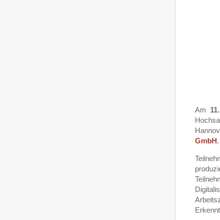
Am
11
Hochsa
Hannov
GmbH
Teilne
produz
Teilneh
Digita
Arbeits
Erkennt