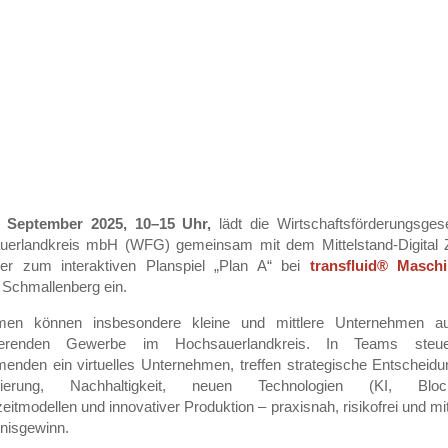
. September 2025, 10–15 Uhr,
lädt die Wirtschaftsförderungsgese
uerlandkreis mbH (WFG) gemeinsam mit dem Mittelstand-Digital 
er zum interaktiven Planspiel „Plan A“ bei
transfluid® Masch
, Schmallenberg ein.
hmen können insbesondere kleine und mittlere Unternehmen 
ierenden Gewerbe im Hochsauerlandkreis. In Teams steu
menden ein virtuelles Unternehmen, treffen strategische Entscheid
lisierung, Nachhaltigkeit, neuen Technologien (KI, Block
zeitmodellen und innovativer Produktion – praxisnah, risikofrei und m
nisgewinn.