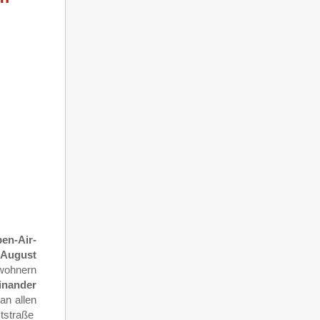
en-Air-
 August
nwohnern
inander
an allen
ststraße