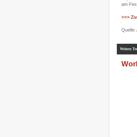
am Fes
>>> Zu
Quelle:
Weitere Te
Work