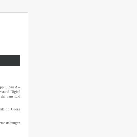
ipp:
„Plan A –
stand Digital
der transfluid
erk St. Georg
ranstaltungen