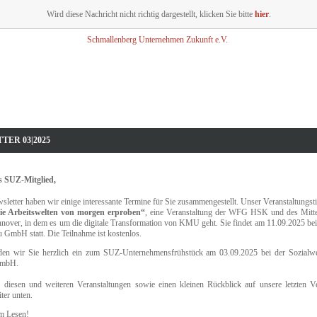
Wird diese Nachricht nicht richtig dargestellt, klicken Sie bitte
hier
.
TER 03|2025
s SUZ-Mitglied,
sletter haben wir einige interessante Termine für Sie zusammengestellt. Unser Veranstaltungst
die Arbeitswelten von morgen erproben“
, eine Veranstaltung der WFG HSK und des Mittel
over, in dem es um die digitale Transformation von KMU geht. Sie findet am 11.09.2025 bei 
GmbH statt. Die Teilnahme ist kostenlos.
en wir Sie herzlich ein zum SUZ-Unternehmensfrühstück am 03.09.2025 bei der Sozialw
GmbH.
u diesen und weiteren Veranstaltungen sowie einen kleinen Rückblick auf unsere letzten Ve
ter unten.
im Lesen!