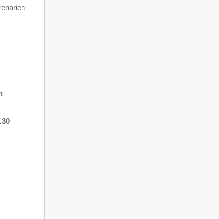
enarien
h
.30