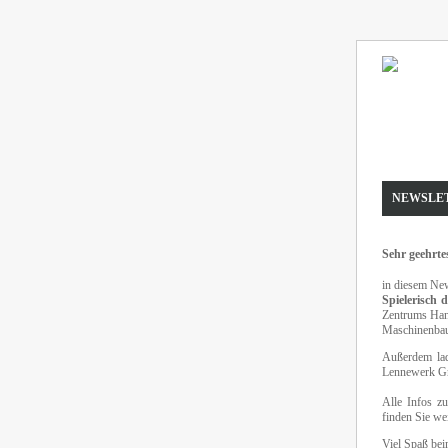
NEWSLET
Sehr geehrte
in diesem New
Spielerisch 
Zentrums Hann
Maschinenbau 
Außerdem lad
Lennewerk 
Alle Infos z
finden Sie wei
Viel Spaß be