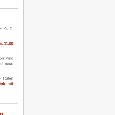
die SUZ-
s 11.00
org wird
nd neue
5
. Rufen
ink mit
um